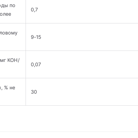
оды по
0,7
более
иловому
9-15
 мг КОН/
0,07
, % не
30