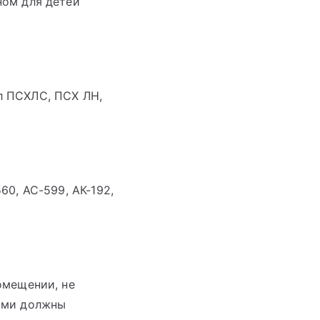
ном для детей
л ПСХЛС, ПСХ ЛН,
560, АС-599, АК-192,
омещении, не
лями должны