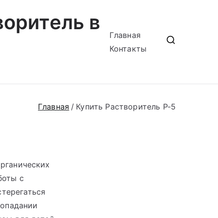
воритель в
Главная
Контакты
Главная
Купить Растворитель Р-5
органических
боты с
стерегаться
попадании