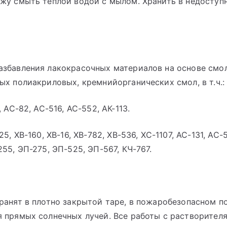
ожу смыть теплой водой с мылом. Хранить в недоступ
азбавления лакокрасочных материалов на основе смо
ых полиакриловых, кремнийорганических смол, в т.ч.:
, АС-82, АС-516, АС-552, АК-113.
25, ХВ-160, ХВ-16, ХВ-782, ХВ-536, ХС-1107, АС-131, АС-
255, ЭП-275, ЭП-525, ЭП-567, КЧ-767.
ранят в плотно закрытой таре, в пожаробезопасном п
я прямых солнечных лучей. Все работы с растворите