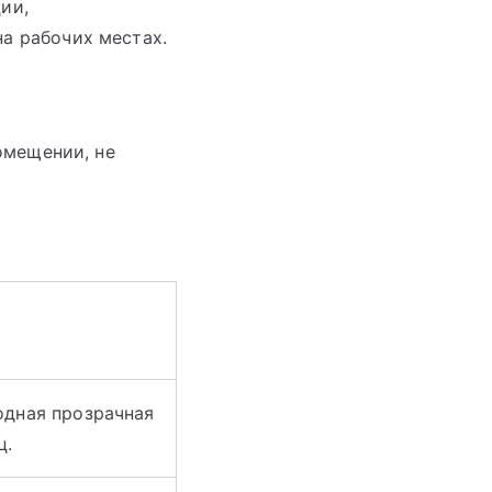
ии,
а рабочих местах.
омещении, не
одная прозрачная
ц.